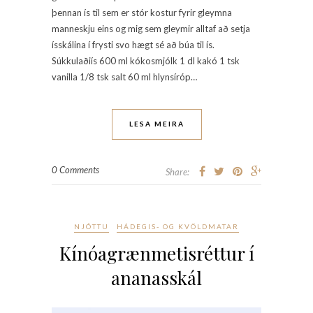
þennan ís til sem er stór kostur fyrir gleymna
manneskju eins og mig sem gleymir alltaf að setja
ísskálina í frysti svo hægt sé að búa til ís.
Súkkulaðiís 600 ml kókosmjólk 1 dl kakó 1 tsk
vanilla 1/8 tsk salt 60 ml hlynsíróp…
LESA MEIRA
0 Comments
Share:
NJÓTTU
HÁDEGIS- OG KVÖLDMATAR
Kínóagrænmetisréttur í
ananasskál