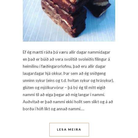
Ef ég mætti ráða þá væru allir dagar nammidagar
en það er búið að vera svolítið svoleiðis fílingur á
heimilinu í fæðingarorlofinu, það eru allir dagar
laugardagar hjá okkur. Þar sem að ég sniðgeng
unninn sykur (eins og t.d. hvítan sykur og hrásykur),
glúten og mjólkurvörur – þá bý ég til mitt eigið
nammi til að eiga þegar að mig langar í nammi.
Auðvitað er það nammi ekki hollt sem slíkt og á að
borða í hófi líkt og annað nammi.…
LESA MEIRA