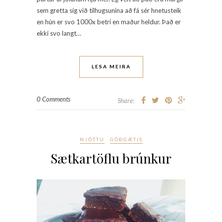
sem gretta sig við tilhugsunina að fá sér hnetusteik
en hún er svo 1000x betri en maður heldur. Það er
ekki svo langt…
LESA MEIRA
0 Comments
Share:
NJÓTTU
GÓÐGÆTIS
Sætkartöflu brúnkur