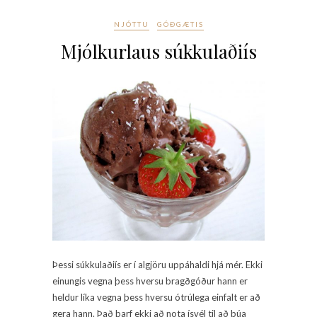
NJÓTTU
GÓÐGÆTIS
Mjólkurlaus súkkulaðiís
Þessi súkkulaðiís er í algjöru uppáhaldi hjá mér. Ekki
einungis vegna þess hversu bragðgóður hann er
heldur líka vegna þess hversu ótrúlega einfalt er að
gera hann. Það þarf ekki að nota ísvél til að búa