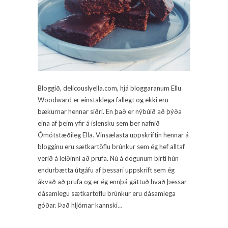
Bloggið, delicouslyella.com, hjá bloggaranum Ellu
Woodward er einstaklega fallegt og ekki eru
bækurnar hennar síðri. En það er nýbúið að þýða
eina af þeim yfir á íslensku sem ber nafnið
Ómótstæðileg Ella. Vinsælasta uppskriftin hennar á
blogginu eru sætkartöflu brúnkur sem ég hef alltaf
verið á leiðinni að prufa. Nú á dögunum birti hún
endurbætta útgáfu af þessari uppskrift sem ég
ákvað að prufa og er ég ennþá gáttuð hvað þessar
dásamlegu sætkartöflu brúnkur eru dásamlega
góðar. Það hljómar kannski…