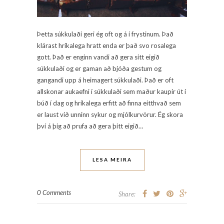
Þetta súkkulaði geri ég oft og á í frystinum. Það
klárast hrikalega hratt enda er það svo rosalega
gott. Það er enginn vandi að gera sitt eigið
súkkulaði og er gaman að bjóða gestum og
gangandi upp á heimagert súkkulaði. Það er oft
allskonar aukaefni í súkkulaði sem maður kaupir út í
búð í dag og hrikalega erfitt að finna eitthvað sem
er laust við unninn sykur og mjólkurvörur. Ég skora
því á þig að prufa að gera þitt eigið…
LESA MEIRA
0 Comments
Share: