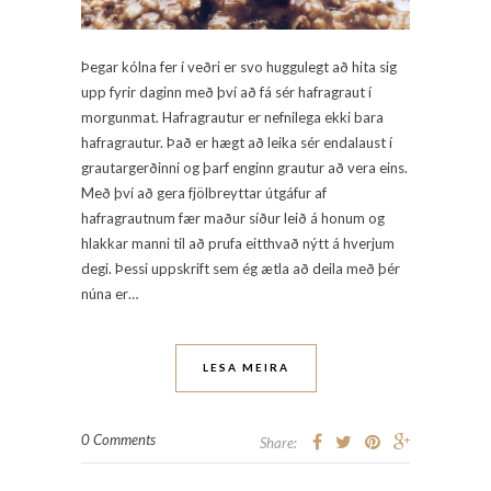
Þegar kólna fer í veðri er svo huggulegt að hita sig
upp fyrir daginn með því að fá sér hafragraut í
morgunmat. Hafragrautur er nefnilega ekki bara
hafragrautur. Það er hægt að leika sér endalaust í
grautargerðinni og þarf enginn grautur að vera eins.
Með því að gera fjölbreyttar útgáfur af
hafragrautnum fær maður síður leið á honum og
hlakkar manni til að prufa eitthvað nýtt á hverjum
degi. Þessi uppskrift sem ég ætla að deila með þér
núna er…
LESA MEIRA
0 Comments
Share: