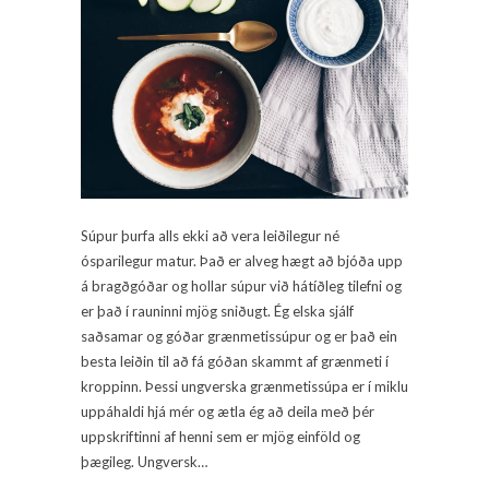
Súpur þurfa alls ekki að vera leiðilegur né
ósparilegur matur. Það er alveg hægt að bjóða upp
á bragðgóðar og hollar súpur við hátíðleg tilefni og
er það í rauninni mjög sniðugt. Ég elska sjálf
saðsamar og góðar grænmetissúpur og er það ein
besta leiðin til að fá góðan skammt af grænmeti í
kroppinn. Þessi ungverska grænmetissúpa er í miklu
uppáhaldi hjá mér og ætla ég að deila með þér
uppskriftinni af henni sem er mjög einföld og
þægileg. Ungversk…