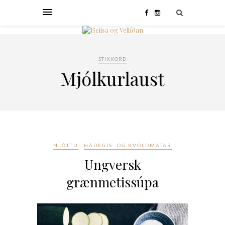
STIKKORÐ
Mjólkurlaust
NJÓTTU
HÁDEGIS- OG KVÖLDMATAR
Ungversk
grænmetissúpa