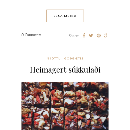
LESA MEIRA
0 Comments
Share:
NJÓTTU
GÓÐGÆTIS
Heimagert súkkulaði