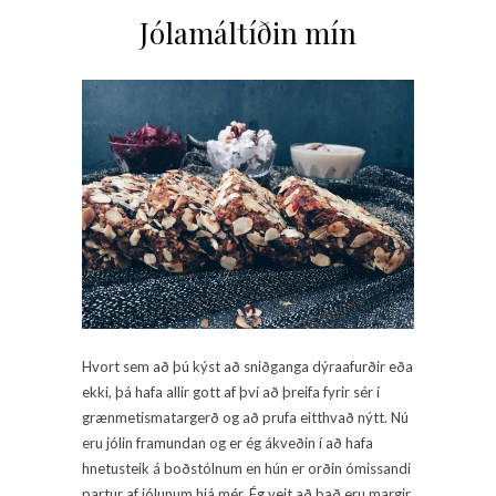
Jólamáltíðin mín
Hvort sem að þú kýst að sniðganga dýraafurðir eða
ekki, þá hafa allir gott af því að þreifa fyrir sér í
grænmetismatargerð og að prufa eitthvað nýtt. Nú
eru jólin framundan og er ég ákveðin í að hafa
hnetusteik á boðstólnum en hún er orðin ómissandi
partur af jólunum hjá mér. Ég veit að það eru margir