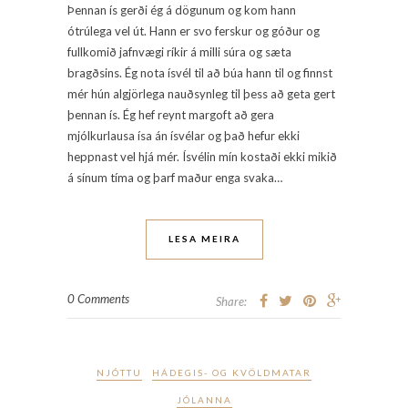
Þennan ís gerði ég á dögunum og kom hann
ótrúlega vel út. Hann er svo ferskur og góður og
fullkomið jafnvægi ríkir á milli súra og sæta
bragðsins. Ég nota ísvél til að búa hann til og finnst
mér hún algjörlega nauðsynleg til þess að geta gert
þennan ís. Ég hef reynt margoft að gera
mjólkurlausa ísa án ísvélar og það hefur ekki
heppnast vel hjá mér. Ísvélin mín kostaði ekki mikið
á sínum tíma og þarf maður enga svaka…
LESA MEIRA
0 Comments
Share:
NJÓTTU
HÁDEGIS- OG KVÖLDMATAR
JÓLANNA