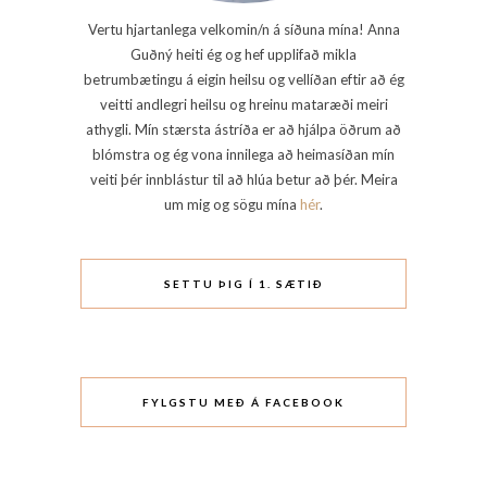
Vertu hjartanlega velkomin/n á síðuna mína! Anna
Guðný heiti ég og hef upplifað mikla
betrumbætingu á eigin heilsu og vellíðan eftir að ég
veitti andlegri heilsu og hreinu mataræði meiri
athygli. Mín stærsta ástríða er að hjálpa öðrum að
blómstra og ég vona innilega að heimasíðan mín
veiti þér innblástur til að hlúa betur að þér. Meira
um mig og sögu mína
hér
.
SETTU ÞIG Í 1. SÆTIÐ
FYLGSTU MEÐ Á FACEBOOK