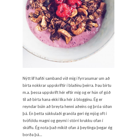
Nýtt líf hafði samband við mig í fyrrasumar um að
birta nokkrar uppskriftir í blaðinu þeirra. Þau birtu
m.a. þessa uppskrift hér eftir mig og er hún of góð
til að birta hana ekki líka hér á blogginu. Ég er
reyndar búin að breyta henni aðeins og þróa síðan
þá. En þetta súkkulaði granóla geri ég mjög oft í
tvöföldu magni og geymi í stórri krukku ofan í
skúffu. Ég nota það mikið ofan á þeytinga þegar ég
borða þá…