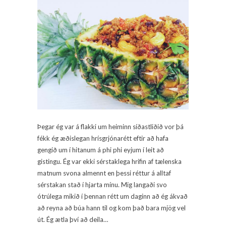
Þegar ég var á flakki um heiminn síðastliðið vor þá
fékk ég æðislegan hrísgrjónarétt eftir að hafa
gengið um í hitanum á phi phi eyjum í leit að
gistingu. Ég var ekki sérstaklega hrifin af tælenska
matnum svona almennt en þessi réttur á alltaf
sérstakan stað í hjarta mínu. Mig langaði svo
ótrúlega mikið í þennan rétt um daginn að ég ákvað
að reyna að búa hann til og kom það bara mjög vel
út. Ég ætla því að deila…