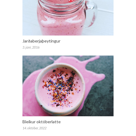
Jarðaberjaþeytingur
3. júní, 2016
Bleikur októberlatte
14. október, 2022