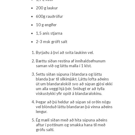
200 g laukur
600g rauðrófur
10 g engifer
1,5 anís stjarna
2-3 msk gróft salt
Byrjaðu á því að svita laukinn vel.
Bættu síðan restina af innihaldsefnunum
saman við og láttu malla í 1 klst.
Settu síðan súpuna í blandara og láttu
blanda þar til silkimjúkt. Láttu lofta aðeins
út um blandaralokið svo að súpan gjósi ekki
um alla veggi hjá þér. Sniðugt er að tylla
viskustykki yfir opið á blandaralokinu.
Þegar að þú heldur að súpan sé orðin nógu
vel blönduð láttu blandaran þá vinna aðeins
lengur.
Ég mæli síðan með að hita súpuna aðeins
aftur í pottinum og smakka hana til með
grófu salti.