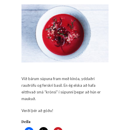
Við bárum súpuna fram með kínóa, yddaðri
rauðrófu og ferskri basil. En ég elska að hafa
eitthvað smá “krönsí“ í súpunni þegar að hún er
maukuð.
Verði þér að góðu!
Deila