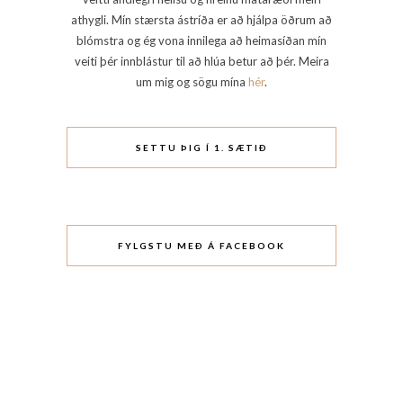
athygli. Mín stærsta ástríða er að hjálpa öðrum að
blómstra og ég vona innilega að heimasíðan mín
veiti þér innblástur til að hlúa betur að þér. Meira
um mig og sögu mína
hér
.
SETTU ÞIG Í 1. SÆTIÐ
FYLGSTU MEÐ Á FACEBOOK