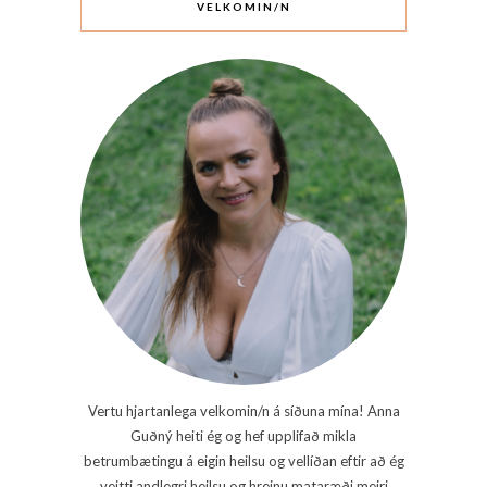
VELKOMIN/N
Vertu hjartanlega velkomin/n á síðuna mína! Anna
Guðný heiti ég og hef upplifað mikla
betrumbætingu á eigin heilsu og vellíðan eftir að ég
veitti andlegri heilsu og hreinu mataræði meiri