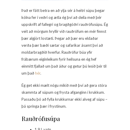
Það er fátt betra en að ylja sér á heitri súpu þegar
kólna fer í veðri og ætla ég því að deila með þér
uppskrift af fallegri og bragðgóðri rauðrófusúpu. Ég
veit að mörgum hryllir við rauðrófum en mér finnst
þær algjört lostæti. Þegar að þær eru eldaðar
verða þær bæði sætar og safaríkar ásamt því að
moldarbragðið hverfur. Rauðrófur búa yfir
frábærum eiginleikum fyrir heilsuna en ég hef
einmitt fjallað um það áður og getur þú lesið þér til
um það
hér
.
Ég get ekki mælt nógu mikið með því að gera stóra
skammta af súpum og frysta afganginn í krukkum.
Passaðu þó að fylla krukkurnar ekki alveg af súpu –
þá springa þær í frystinum.
Rauðrófusúpa
1,9 L vatn