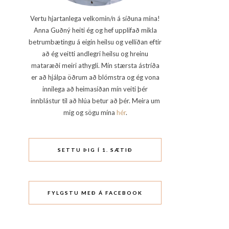
Vertu hjartanlega velkomin/n á síðuna mína!
Anna Guðný heiti ég og hef upplifað mikla
betrumbætingu á eigin heilsu og vellíðan eftir
að ég veitti andlegri heilsu og hreinu
mataræði meiri athygli. Mín stærsta ástríða
er að hjálpa öðrum að blómstra og ég vona
innilega að heimasíðan mín veiti þér
innblástur til að hlúa betur að þér. Meira um
mig og sögu mína
hér
.
SETTU ÞIG Í 1. SÆTIÐ
FYLGSTU MEÐ Á FACEBOOK