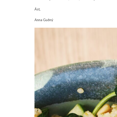
Ást,
Anna Guðný