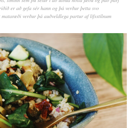
triðið er að gefa sér hann og þá verður þetta svo
 mataræði verður þá auðveldlega partur af lífsstílnum