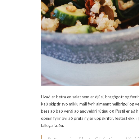
Hvað er betra en salat sem er djúsí, bragðgott og færi
Það skiptir svo miklu máli fyrir almennt heilbrigði og ve
þess að það verði að auðveldri rútínu og lífsstíl er a
opin/n fyrir því að prufa nýjar uppskriftir, festast ekki í
fallega fæðu.
Þetta er ein af bestu fjárfestingum lífs 