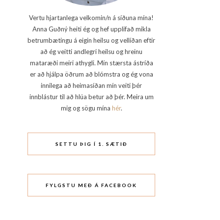
Vertu hjartanlega velkomin/n á síðuna mína!
Anna Guðný heiti ég og hef upplifað mikla
betrumbætingu á eigin heilsu og vellíðan eftir
að ég veitti andlegri heilsu og hreinu
mataræði meiri athygli. Mín stærsta ástríða
er að hjálpa öðrum að blómstra og ég vona
innilega að heimasíðan mín veiti þér
innblástur til að hlúa betur að þér. Meira um
mig og sögu mína
hér
.
SETTU ÞIG Í 1. SÆTIÐ
FYLGSTU MEÐ Á FACEBOOK