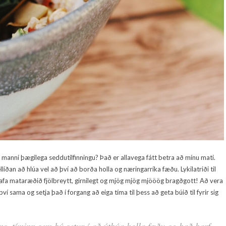
r manni þægilega seddutilfinningu? Það er allavega fátt betra að mínu mati.
llíðan að hlúa vel að því að borða holla og næringarríka fæðu. Lykilatriði til
ð hafa mataræðið fjölbreytt, girnilegt og mjög mjög mjööög bragðgott! Að vera
 því sama og setja það í forgang að eiga tíma til þess að geta búið til fyrir sig
þíns, tíminn sem þú setur í að útbúa holla fæðu og það þarf