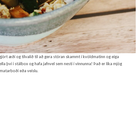
jört æði og tilvalið til að gera stóran skammt í kvöldmatinn og eiga
a því í stálbox og hafa jafnvel sem nesti í vinnunna! Það er líka mjög
 matarboði eða veislu.