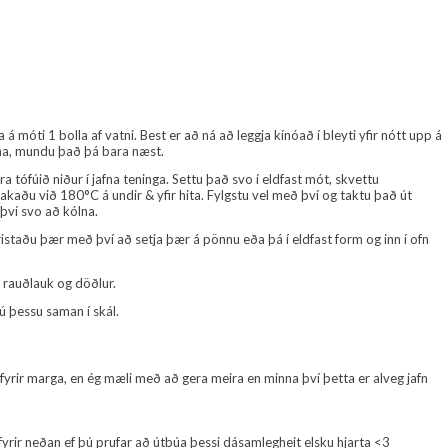
 á móti 1 bolla af vatni. Best er að ná að leggja kínóað í bleyti yfir nótt upp á
úna, mundu það þá bara næst.
 tófúið niður í jafna teninga. Settu það svo í eldfast mót, skvettu
aðu við 180°C á undir & yfir hita. Fylgstu vel með því og taktu það út
því svo að kólna.
 ristaðu þær með því að setja þær á pönnu eða þá í eldfast form og inn í ofn
, rauðlauk og döðlur.
þú þessu saman í skál.
t fyrir marga, en ég mæli með að gera meira en minna því þetta er alveg jafn
rir neðan ef þú prufar að útbúa þessi dásamlegheit elsku hjarta <3