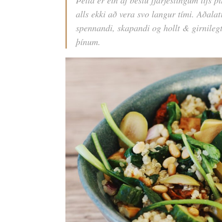
alls ekki að vera svo langur tími. Aðala
spennandi, skapandi og hollt & girnilegt
þínum.