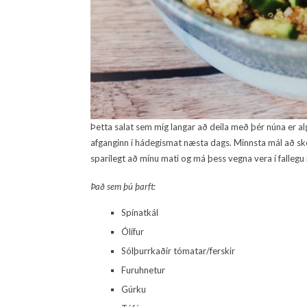
Þetta salat sem mig langar að deila með þér núna er alg
afganginn í hádegismat næsta dags. Minnsta mál að skell
sparilegt að mínu mati og má þess vegna vera í fallegu
Það sem þú þarft:
Spínatkál
Ólífur
Sólþurrkaðir tómatar/ferskir
Furuhnetur
Gúrku