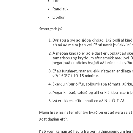
Tófú
Rauðlauk
Döðlur
Svona gerir þú:
Byrjaðu á því að sjóða kínóað, 1/2 bolli af kínóa
að ná að melta það vel. Ef þú nærð því ekki n
Á meðan kínóað er að eldast er upplagt að skera
tamarisósu og kryddum eftir smekk með því. Bak
þegar það er aðeins byrjað að brúnast. Leyfðu 
Ef að furuhneturnar eru ekki ristaðar, endilega
við 150°C í 10-15 mínútur.
Skerðu niður ólífur, sólþurrkaða tómata, gúrku
Þegar kínóað, tófúið og allt er klárt þá hrærir 
Þá er ekkert eftir annað en að N-J-Ó-T-A!
Magn hráefnisins fer eftir því hvað þú ert að gera sala
gott daginn eftir.
Það væri gaman að heyra frá þér í athugasemdum hér fy