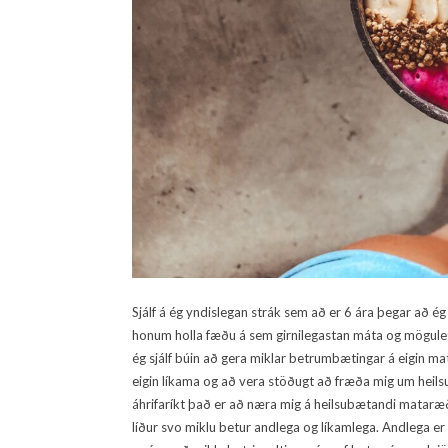
Sjálf á ég yndislegan strák sem að er 6 ára þegar að ég
honum holla fæðu á sem girnilegastan máta og mögulegt
ég sjálf búin að gera miklar betrumbætingar á eigin m
eigin líkama og að vera stöðugt að fræða mig um heils
áhrifaríkt það er að næra mig á heilsubætandi mataræði 
líður svo miklu betur andlega og líkamlega. Andlega er 