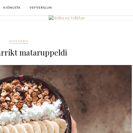
ÞJÓNUSTA
VEFVERSLUN
HUGSAÐU
rríkt mataruppeldi