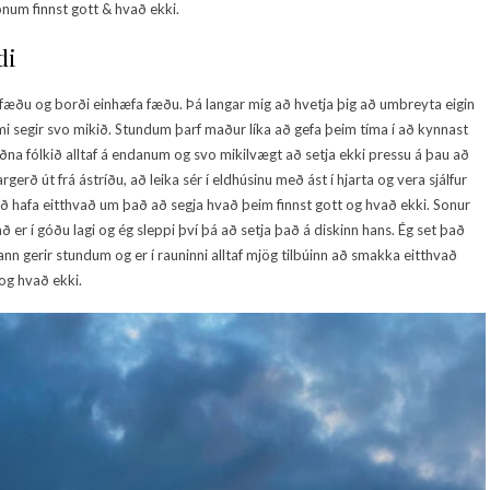
onum finnst gott & hvað ekki.
di
lla fæðu og borði einhæfa fæðu. Þá langar mig að hvetja þig að umbreyta eigin
æmi segir svo mikið. Stundum þarf maður líka að gefa þeim tíma í að kynnast
ðna fólkið alltaf á endanum og svo mikilvægt að setja ekki pressu á þau að
gerð út frá ástríðu, að leika sér í eldhúsinu með ást í hjarta og vera sjálfur
 að hafa eitthvað um það að segja hvað þeim finnst gott og hvað ekki. Sonur
ð er í góðu lagi og ég sleppi því þá að setja það á diskinn hans. Ég set það
nn gerir stundum og er í rauninni alltaf mjög tilbúinn að smakka eitthvað
og hvað ekki.