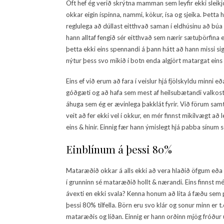
Oft hef ég verið skrýtna mamman sem leyfir ekki sleikjó
okkar eigin íspinna, nammi, kökur, ísa og sjeika. Þetta
reglulega að dúllast eitthvað saman í eldhúsinu að búa
hann alltaf fengið sér eitthvað sem nærir sætuþörfina ei
þetta ekki eins spennandi á þann hátt að hann missi sig o
nýtur þess svo mikið í botn enda algjört matargat ein
Eins ef við erum að fara í veislur hjá fjölskyldu minni
góðgæti og að hafa sem mest af heilsubætandi valkostum
áhuga sem ég er ævinlega þakklát fyrir. Við förum sam
veit að fer ekki vel í okkur, en mér finnst mikilvægt 
eins & hinir. Einnig fær hann ýmislegt hjá pabba sínum 
Einblínum á þessi 80%
Mataræðið okkar á alls ekki að vera hlaðið öfgum eða 
í grunninn sé mataræðið hollt & nærandi. Eins finnst m
ávexti en ekki svala? Kenna honum að líta á fæðu sem pa
þessi 80% tilfella. Börn eru svo klár og sonur minn er t.
mataræðis og líðan. Einnig er hann orðinn mjög fróður 