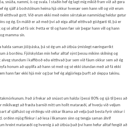
a, snúða, nammi, ís og svala. Í staðin hef ég lagt mig mikið fram við að gera
 hef ég sjálf á boðstólnum heima hjá okkur hvenær sem hann vill og við erum
 til eitthvað gott. Við erum ekki með neinn sérstakan nammidag heldur getur
ns og ég. En málið er að með því að eiga alltaf eitthvað góðgæti til, þá er
g sé alltaf að fá sér. Þetta er til og hann fær sér þegar hann vill og hann
s og mamma sín.
 eða halda saman jól/páska, þá sé ég um að útbúa ýmislegt næringarríkt
 á borðinu. Fjölskyldan mín hefur alltaf sýnt þessu mikinn skilning og
t alveg stundum í kaffiboð eða eitthvað þar sem við fáum okkur sem að ég
að leyfa honum að upplifa að hann sé með og sé ekki útundan með að fá ekki
sem hann fær ekki hjá mér og þar hef ég algjörlega þurft að sleppa takinu.
takmörkunum. Það á frekar að snúast um halda í þessi 80% og sjá til þess að
ér mikilvægt að fræða barnið mitt um hollt mataræði, af hverju við veljum
rt af sjálfsást og virðingu við okkar líkama að velja það besta fyrir okkur í
d. orðinn mjög flínkur í að lesa í líkamann sinn og tengja saman áhrif
um hreint mataræði og hvernig á að útbúa það því hann hefur alltaf fengið að