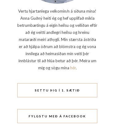
Vertu hjartanlega velkomin/n á síðuna mína!
Anna Guðný heiti ég og hef upplifað mikla
betrumbætingu á eigin heilsu og vellíðan eftir
að ég veitti andlegri heilsu og hreinu
mataræði meiri athygli. Mín stærsta ástríða
er að hjálpa öðrum að blómstra og ég vona
innilega að heimasíðan mín veiti þér
innblástur til að hlúa betur að þér. Meira um
mig og sögu mína
hér
.
SETTU ÞIG Í 1. SÆTIÐ
FYLGSTU MEÐ Á FACEBOOK