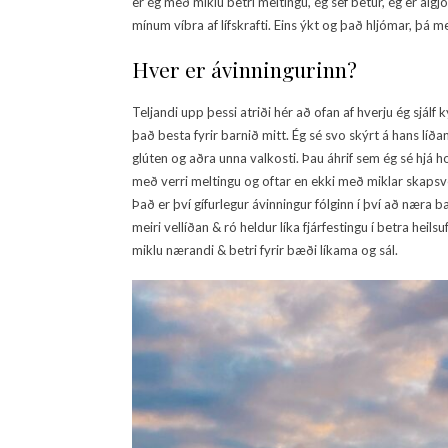
er ég með miklu betri meltingu, ég sef betur, ég er alg
mínum víbra af lífskrafti. Eins ýkt og það hljómar, þá m
Hver er ávinningurinn?
Teljandi upp þessi atriði hér að ofan af hverju ég sjálf
það besta fyrir barnið mitt. Ég sé svo skýrt á hans líða
glúten og aðra unna valkosti. Þau áhrif sem ég sé hjá h
með verri meltingu og oftar en ekki með miklar skapsvei
Það er því gífurlegur ávinningur fólginn í því að næra b
meiri vellíðan & ró heldur líka fjárfestingu í betra heil
miklu nærandi & betri fyrir bæði líkama og sál.