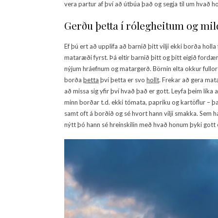
vera partur af því að útbúa það og segja til um hvað h
Gerðu þetta í rólegheitum og mil
Ef þú ert að upplifa að barnið þitt vilji ekki borða ho
mataræði fyrst. Þá eltir barnið þitt og þitt eigið ford
nýjum hráefnum og matargerð. Börnin elta okkur fullor
borða
þetta
því þetta er svo
hollt
. Frekar að gera matar
að missa sig yfir því hvað það er gott. Leyfa þeim líka
minn borðar t.d. ekki tómata, papriku og kartöflur – þa
samt oft á borðið og sé hvort hann vilji smakka. Sem ha
nýtt þó hann sé hreinskilin með hvað honum þyki gott 