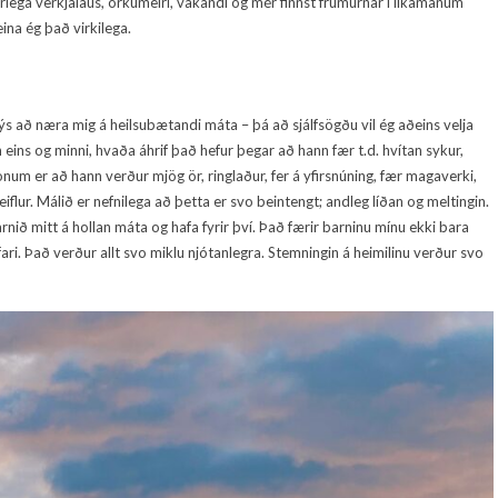
jörlega verkjalaus, orkumeiri, vakandi og mér finnst frumurnar í líkamanum
eina ég það virkilega.
 kýs að næra mig á heilsubætandi máta – þá að sjálfsögðu vil ég aðeins velja
n eins og minni, hvaða áhrif það hefur þegar að hann fær t.d. hvítan sykur,
onum er að hann verður mjög ör, ringlaður, fer á yfirsnúning, fær magaverki,
flur. Málið er nefnilega að þetta er svo beintengt; andleg líðan og meltingin.
arnið mitt á hollan máta og hafa fyrir því. Það færir barninu mínu ekki bara
sufari. Það verður allt svo miklu njótanlegra. Stemningin á heimilinu verður svo