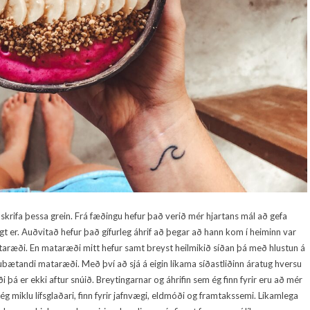
 skrifa þessa grein. Frá fæðingu hefur það verið mér hjartans mál að gefa
 er. Auðvitað hefur það gífurleg áhrif að þegar að hann kom í heiminn var
ataræði. En mataræði mitt hefur samt breyst heilmikið síðan þá með hlustun á
ubætandi mataræði. Með því að sjá á eigin líkama síðastliðinn áratug hversu
þá er ekki aftur snúið. Breytingarnar og áhrifin sem ég finn fyrir eru að mér
ég miklu lífsglaðari, finn fyrir jafnvægi, eldmóði og framtakssemi. Líkamlega